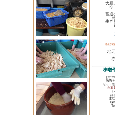
大豆
ゆ
普通
生き
遺伝子組
地
味噌
おにの
味噌を
セット販
自家
い
詳
電話
味
Te