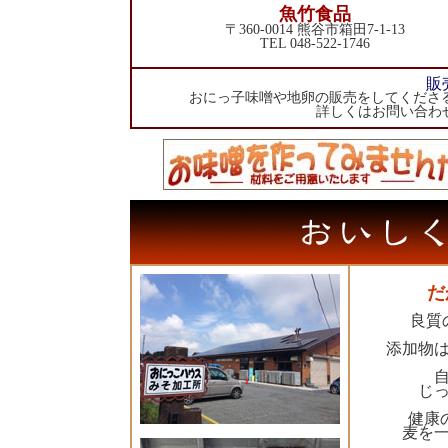
魚竹食品
〒360-0014 熊谷市箱田7-1-13
TEL 048-522-1746
販
おにっ子味噌や地卵の販売をしてくださ
詳しくはお問い合わせくだ
だ
良質
添加物
じ
健康
麦を